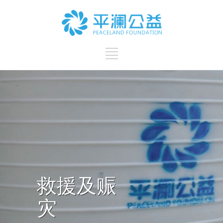
救援及赈
灾