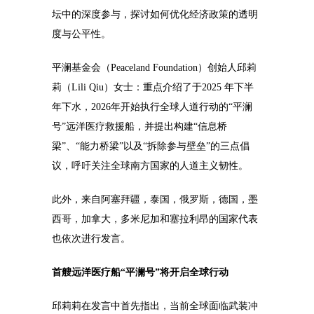
坛中的深度参与，探讨如何优化经济政策的透明
度与公平性。
平澜基金会（Peaceland Foundation）创始人邱莉
莉（Lili Qiu）女士：重点介绍了于2025 年下半
年下水，2026年开始执行全球人道行动的“平澜
号”远洋医疗救援船，并提出构建“信息桥
梁”、“能力桥梁”以及“拆除参与壁垒”的三点倡
议，呼吁关注全球南方国家的人道主义韧性。
此外，来自阿塞拜疆，泰国，俄罗斯，德国，墨
西哥，加拿大，多米尼加和塞拉利昂的国家代表
也依次进行发言。
首艘远洋医疗船“平澜号”将开启全球行动
邱莉莉在发言中首先指出，当前全球面临武装冲